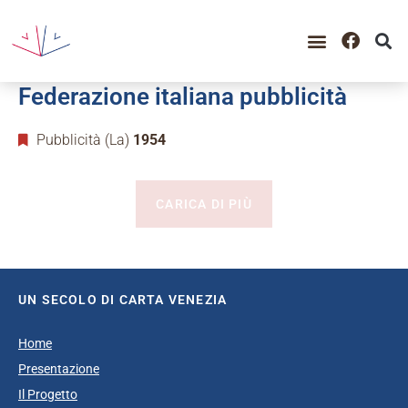
GUIDA ALLA CONSULTAZIO
CATALOGO COMPLETO
PERIODO STORICO
Federazione italiana pubblicità
Pubblicità (La)
1954
CARICA DI PIÙ
UN SECOLO DI CARTA VENEZIA
Home
Presentazione
Il Progetto