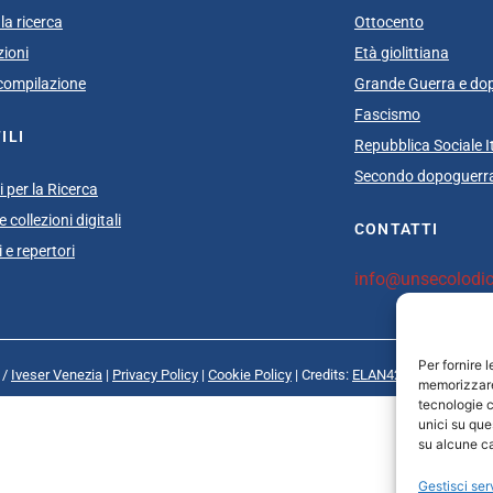
la ricerca
Ottocento
zioni
Età giolittiana
i compilazione
Grande Guerra e do
Fascismo
ILI
Repubblica Sociale I
Secondo dopoguerra
 per la Ricerca
 collezioni digitali
CONTATTI
 e repertori
info@unsecolodica
Per fornire 
 /
Iveser Venezia
|
Privacy Policy
|
Cookie Policy
| Credits:
ELAN42 Web + Comuni
memorizzare 
tecnologie c
unici su que
su alcune ca
Gestisci ser