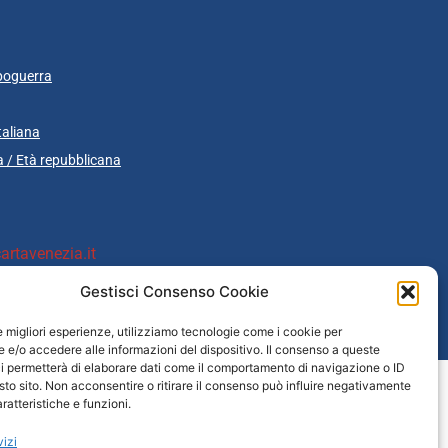
poguerra
taliana
 / Età repubblicana
rtavenezia.it
Gestisci Consenso Cookie
le migliori esperienze, utilizziamo tecnologie come i cookie per
cazione
e/o accedere alle informazioni del dispositivo. Il consenso a queste
i permetterà di elaborare dati come il comportamento di navigazione o ID
sto sito. Non acconsentire o ritirare il consenso può influire negativamente
ratteristiche e funzioni.
vizi