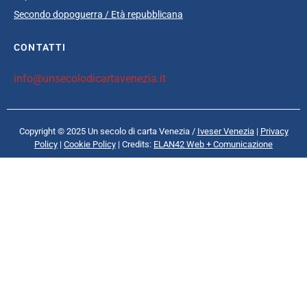
Secondo dopoguerra / Età repubblicana
CONTATTI
info@unsecolodicartavenezia.it
Copyright © 2025 Un secolo di carta Venezia /
Iveser Venezia
|
Privacy
Policy
|
Cookie Policy
| Credits:
ELAN42 Web + Comunicazione