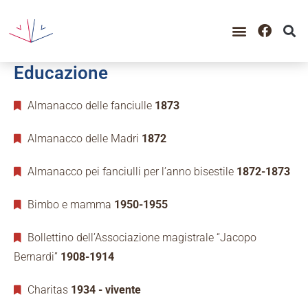
GUIDA ALLA CONSULTAZIO
CATALOGO COMPLETO
PERIODO STORICO
Educazione
Almanacco delle fanciulle
1873
Almanacco delle Madri
1872
Almanacco pei fanciulli per l’anno bisestile
1872-1873
Bimbo e mamma
1950-1955
Bollettino dell’Associazione magistrale “Jacopo
Bernardi”
1908-1914
Charitas
1934 - vivente