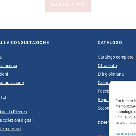
CARICA DI PIÙ
ALLA CONSULTAZIONE
CATALOGO
a
Catalogo completo
la ricerca
Ottocento
zioni
Età giolittiana
i compilazione
Grande Guerra e do
Fascismo
ILI
Repubblica Sociale I
Per fornire 
memorizzare 
Secondo dopoguerra
tecnologie c
 per la Ricerca
unici su que
 collezioni digitali
su alcune ca
CONTATTI
 e repertori
Gestisci ser