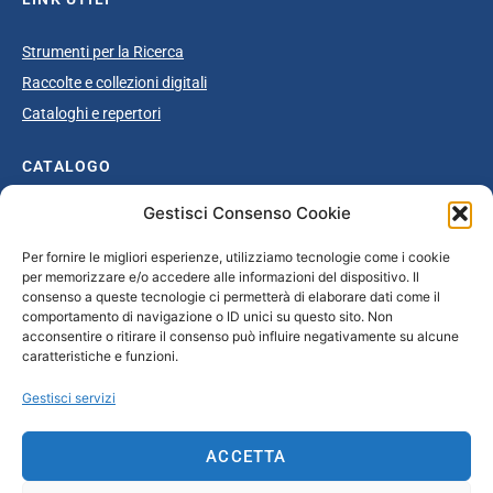
Strumenti per la Ricerca
Raccolte e collezioni digitali
Cataloghi e repertori
CATALOGO
Gestisci Consenso Cookie
Catalogo completo
Ottocento
Per fornire le migliori esperienze, utilizziamo tecnologie come i cookie
per memorizzare e/o accedere alle informazioni del dispositivo. Il
Età giolittiana
consenso a queste tecnologie ci permetterà di elaborare dati come il
Grande Guerra e dopoguerra
comportamento di navigazione o ID unici su questo sito. Non
acconsentire o ritirare il consenso può influire negativamente su alcune
Fascismo
caratteristiche e funzioni.
Repubblica Sociale Italiana
Gestisci servizi
Secondo dopoguerra / Età repubblicana
ACCETTA
CONTATTI