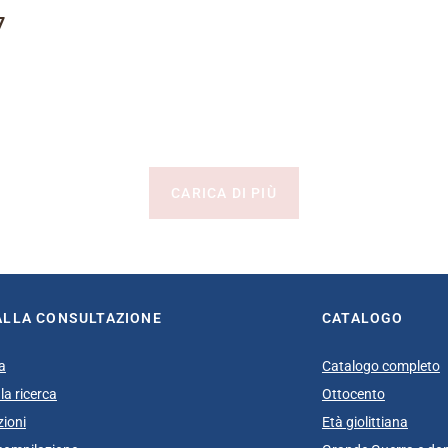
7
CARICA DI PIÙ
ALLA CONSULTAZIONE
CATALOGO
a
Catalogo completo
la ricerca
Ottocento
zioni
Età giolittiana