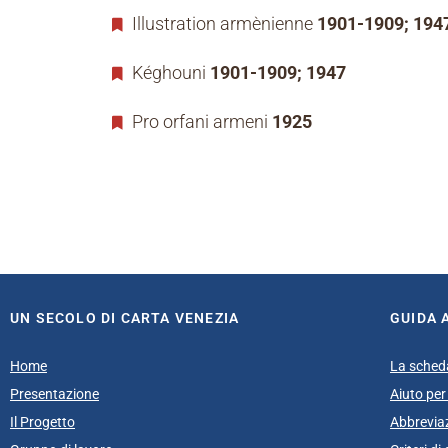
Illustration armènienne
1901-1909; 194
Kéghouni
1901-1909; 1947
Pro orfani armeni
1925
UN SECOLO DI CARTA VENEZIA
GUIDA 
Home
La sched
Presentazione
Aiuto per 
Il Progetto
Abbrevia