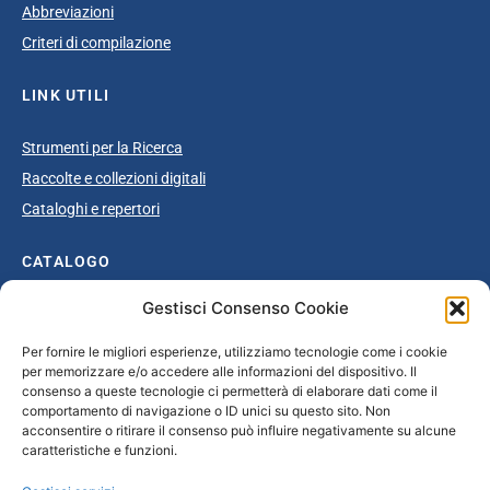
Abbreviazioni
Criteri di compilazione
LINK UTILI
Strumenti per la Ricerca
Raccolte e collezioni digitali
Cataloghi e repertori
CATALOGO
Gestisci Consenso Cookie
Catalogo completo
Ottocento
Per fornire le migliori esperienze, utilizziamo tecnologie come i cookie
per memorizzare e/o accedere alle informazioni del dispositivo. Il
Età giolittiana
consenso a queste tecnologie ci permetterà di elaborare dati come il
Grande Guerra e dopoguerra
comportamento di navigazione o ID unici su questo sito. Non
acconsentire o ritirare il consenso può influire negativamente su alcune
Fascismo
caratteristiche e funzioni.
Repubblica Sociale Italiana