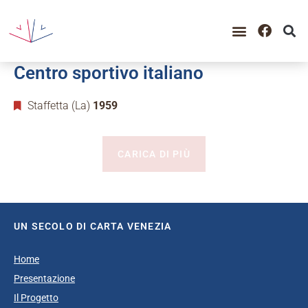
GUIDA ALLA CONSULTAZIO
CATALOGO COMPLETO
PERIODO STORICO
Centro sportivo italiano
Staffetta (La)
1959
CARICA DI PIÙ
UN SECOLO DI CARTA VENEZIA
Home
Presentazione
Il Progetto