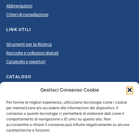
Abbreviazioni
Criteri di compilazione
LINK UTILI
Strumenti per la Ricerca
Raccolte e collezioni digitali
Cataloghi e repertori
CATALOGO
Gestisci Consenso Cookie
Catalogo completo
Ottocento
Per fornire le migliori esperienze, utilizziamo tecnologie come i cookie
per memorizzare e/o accedere alle informazioni del dispositivo. Il
Età giolittiana
consenso a queste tecnologie ci permetterà di elaborare dati come il
Grande Guerra e dopoguerra
comportamento di navigazione o ID unici su questo sito. Non
acconsentire o ritirare il consenso può influire negativamente su alcune
Fascismo
caratteristiche e funzioni.
Repubblica Sociale Italiana