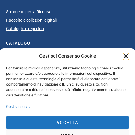
Strumenti per la Ricerca
Raccolte e collezioni digitali
Cataloghi e repertori
CATALOGO
Gestisci Consenso Cookie
Catalogo completo
Ottocento
Per fornire le migliori esperienze, utilizziamo tecnologie come i cookie
per memorizzare e/o accedere alle informazioni del dispositivo. Il
Età giolittiana
consenso a queste tecnologie ci permetterà di elaborare dati come il
Grande Guerra e dopoguerra
comportamento di navigazione o ID unici su questo sito. Non
acconsentire o ritirare il consenso può influire negativamente su alcune
Fascismo
caratteristiche e funzioni.
Repubblica Sociale Italiana
Gestisci servizi
Secondo dopoguerra / Età repubblicana
ACCETTA
CONTATTI