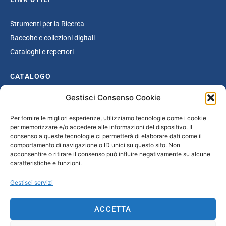
Strumenti per la Ricerca
Raccolte e collezioni digitali
Cataloghi e repertori
CATALOGO
Gestisci Consenso Cookie
Catalogo completo
Ottocento
Per fornire le migliori esperienze, utilizziamo tecnologie come i cookie
per memorizzare e/o accedere alle informazioni del dispositivo. Il
Età giolittiana
consenso a queste tecnologie ci permetterà di elaborare dati come il
Grande Guerra e dopoguerra
comportamento di navigazione o ID unici su questo sito. Non
acconsentire o ritirare il consenso può influire negativamente su alcune
Fascismo
caratteristiche e funzioni.
Repubblica Sociale Italiana
Gestisci servizi
Secondo dopoguerra / Età repubblicana
ACCETTA
CONTATTI