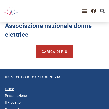
GUIDA ALLA CONSULTAZIO
CATALOGO COMPLETO
PERIODO STORICO
Associazione nazionale donne
elettrice
CARICA DI PIÙ
UN SECOLO DI CARTA VENEZIA
Home
Presentazione
Il Progetto