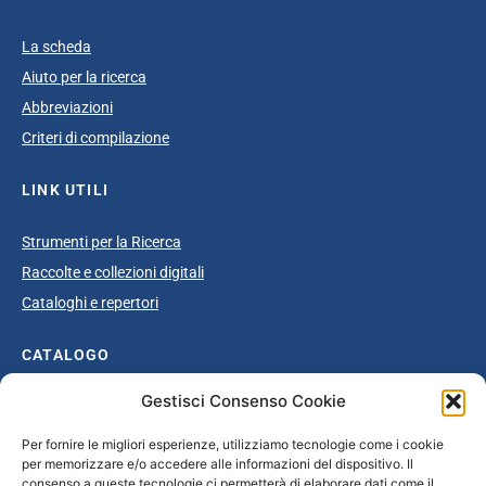
La scheda
Aiuto per la ricerca
Abbreviazioni
Criteri di compilazione
LINK UTILI
Strumenti per la Ricerca
Raccolte e collezioni digitali
Cataloghi e repertori
CATALOGO
Gestisci Consenso Cookie
Catalogo completo
Ottocento
Per fornire le migliori esperienze, utilizziamo tecnologie come i cookie
per memorizzare e/o accedere alle informazioni del dispositivo. Il
Età giolittiana
consenso a queste tecnologie ci permetterà di elaborare dati come il