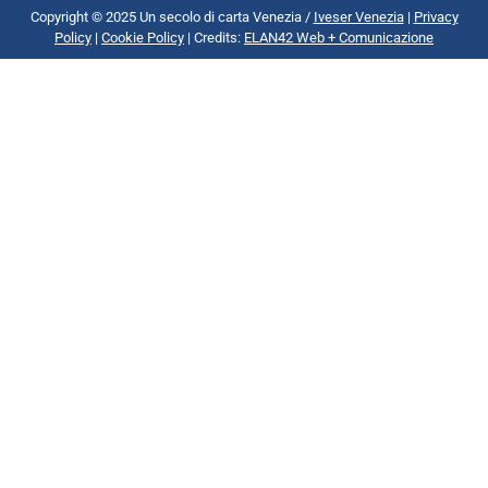
Copyright © 2025 Un secolo di carta Venezia /
Iveser Venezia
|
Privacy
Policy
|
Cookie Policy
| Credits:
ELAN42 Web + Comunicazione