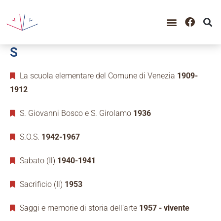
GUIDA ALLA CONSULTAZIO
CATALOGO COMPLETO
PERIODO STORICO
S
La scuola elementare del Comune di Venezia
1909-
1912
S. Giovanni Bosco e S. Girolamo
1936
S.O.S.
1942-1967
Sabato (Il)
1940-1941
Sacrificio (Il)
1953
Saggi e memorie di storia dell’arte
1957 - vivente