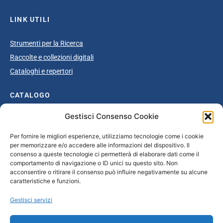
LINK UTILI
Strumenti per la Ricerca
Raccolte e collezioni digitali
Cataloghi e repertori
CATALOGO
Gestisci Consenso Cookie
Catalogo completo
Ottocento
Per fornire le migliori esperienze, utilizziamo tecnologie come i cookie
per memorizzare e/o accedere alle informazioni del dispositivo. Il
Età giolittiana
consenso a queste tecnologie ci permetterà di elaborare dati come il
Grande Guerra e dopoguerra
comportamento di navigazione o ID unici su questo sito. Non
acconsentire o ritirare il consenso può influire negativamente su alcune
Fascismo
caratteristiche e funzioni.
Repubblica Sociale Italiana
Gestisci servizi
Secondo dopoguerra / Età repubblicana