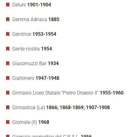
Geluni
1901-1904
Gemma Adriaca
1885
Genitrice
1953-1954
Gente nostra
1954
Giacomuzzi Bar
1934
Giallonero
1947-1948
Ginnasio Liceo Statale “Pietro Orseolo II”
1955-1960
Ginnastica (La)
1866; 1868-1869; 1907-1908
Giornale (Il)
1968
Giornale aperiodico del C.R.A.L.
1956