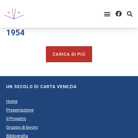
GUIDA ALLA CONSULTAZIO
CATALOGO COMPLETO
PERIODO STORICO
1954
CARICA DI PIÙ
UN SECOLO DI CARTA VENEZIA
Home
Presentazione
Il Progetto
Gruppo di lavoro
Bibliografia