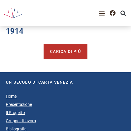
GUIDA ALLA CONSULTAZIO
CATALOGO COMPLETO
PERIODO STORICO
1914
CARICA DI PIÙ
UN SECOLO DI CARTA VENEZIA
Home
Presentazione
Il Progetto
Gruppo di lavoro
Bibliografia