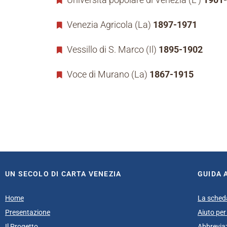
Venezia Agricola (La)
1897-1971
Vessillo di S. Marco (Il)
1895-1902
Voce di Murano (La)
1867-1915
UN SECOLO DI CARTA VENEZIA
GUIDA 
Home
La sched
Presentazione
Aiuto per 
Il Progetto
Abbrevia