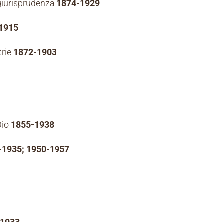
 giurisprudenza
1874-1929
1915
trie
1872-1903
Dio
1855-1938
-1935; 1950-1957
-1933