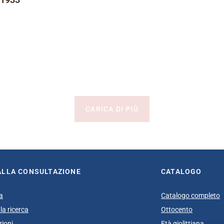
CARICA DI PIÙ
ALLA CONSULTAZIONE
CATALOGO
a
Catalogo completo
la ricerca
Ottocento
zioni
Età giolittiana