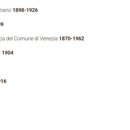
eziano
1898-1926
09
stica del Comune di Venezia
1870-1962
; 1904
916