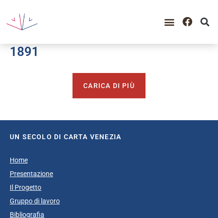
GUIDA ALLA CONSULTAZIO
CATALOGO COMPLETO
PERIODO STORICO
1891
CARICA DI PIÙ
UN SECOLO DI CARTA VENEZIA
Home
Presentazione
Il Progetto
Gruppo di lavoro
Bibliografia