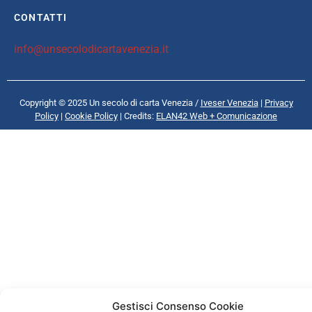
CONTATTI
info@unsecolodicartavenezia.it
Copyright © 2025 Un secolo di carta Venezia /
Iveser Venezia
|
Privacy
Policy
|
Cookie Policy
| Credits:
ELAN42 Web + Comunicazione
Gestisci Consenso Cookie